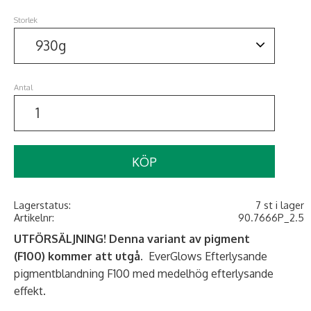
Storlek
Antal
KÖP
Lagerstatus
7 st i lager
Artikelnr
90.7666P_2.5
UTFÖRSÄLJNING! Denna variant av pigment
(F100) kommer att utgå.
EverGlows Efterlysande
pigmentblandning F100 med medelhög efterlysande
effekt.