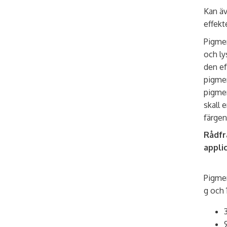
Kan äv
effekt
Pigmen
och ly
den ef
pigme
pigmen
skall 
färge
Rådfr
applic
Pigmen
g och 