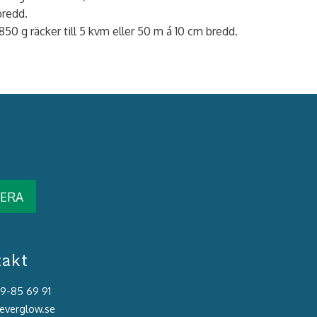
bredd.
1850 g räcker till 5 kvm eller 50 m á 10 cm bredd.
ERA
takt
39-85 69 91
@everglow.se