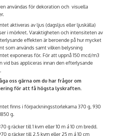
en användas för dekoration och visuella
er.
tet aktiveras av ljus (dagsljus eller ljuskälla)
ser i mörkret. Varaktigheten och intensiteten av
terlysande effekten är beroende på hur mycket
nt som används samt vilken belysning
tet exponeras för. För att uppnå 150 mcd/m3
en vid bas appliceras innan den efterlysande
n.
åga oss gärna om du har frågor om
ering för att få högsta lyskraften.
tet finns i förpackningsstorlekarna 370 g, 930
1850 g.
370 g räcker till 1 kvm eller 10 m á 10 cm bredd.
970 g räcker till 2,5 kvm eller 25 m á 10 cm