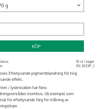
KÖP
tatus
10 st i lager
nr
90.3033P_1
ows Efterlysande pigmentblandning för hög
ysande effekt.
tet / lyskristallen har flera
dningsområden inomhus, till exempel som
rial för efterlysande färg för målning av
ingslinjer.