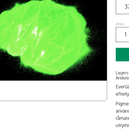
Antal
Lagers
Artikel
EverGl
efterl
Pigmen
använ
råmate
utrymn