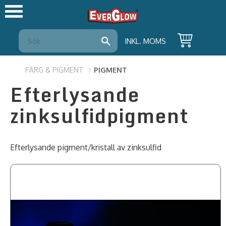
Meny
INKL. MOMS
FÄRG & PIGMENT
PIGMENT
Efterlysande
zinksulfidpigment
Efterlysande pigment/kristall av zinksulfid