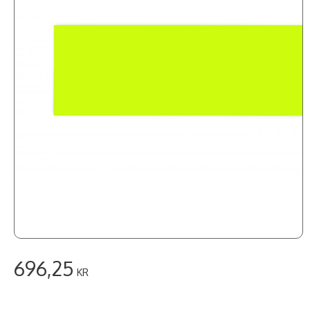
696,25
KR