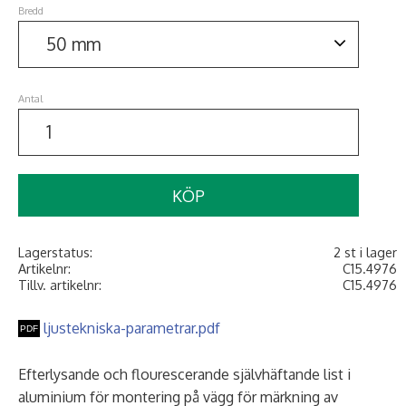
Bredd
Antal
KÖP
Lagerstatus
2 st i lager
Artikelnr
C15.4976
Tillv. artikelnr
C15.4976
ljustekniska-parametrar.pdf
Efterlysande och flourescerande självhäftande list i
aluminium för montering på vägg för märkning av