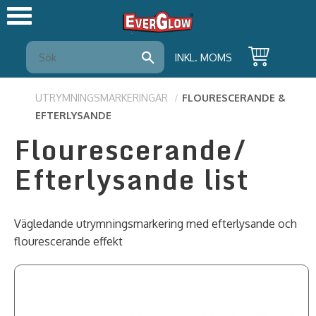
Meny
INKL. MOMS
UTRYMNINGSMARKERINGAR
FLOURESCERANDE &
EFTERLYSANDE
Flourescerande/
Efterlysande list
Vägledande utrymningsmarkering med efterlysande och
flourescerande effekt