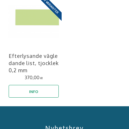
HAR VARIANTER
Efterlysande vägle
dande list, tjocklek
0,2 mm
370,00
KR
INFO
Nyhetsbrev