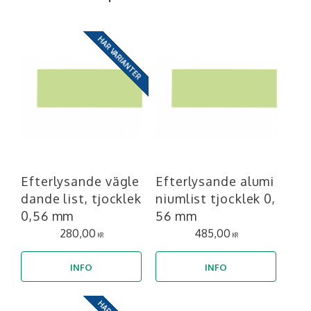
HAR VARIANTER
Efterlysande vägle
Efterlysande alumi
dande list, tjocklek
niumlist tjocklek 0,
0,56 mm
56 mm
280,00
485,00
KR
KR
INFO
INFO