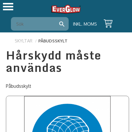
Meny
INKL. MOMS
SKYLTAR
PÅBUDSSKYLT
Hårskydd måste
användas
Påbudsskylt