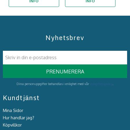
INFO
INFO
Nyhetsbrev
PRENUMERERA
Dina personuppgifter behandlas i enlighet med vår
integritetspolicy
.
Kundtjänst
Mina Sidor
Hur handlar jag?
Köpvillkor