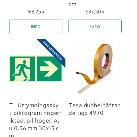
cm
168,75
537,50
KR
KR
INFO
INFO
HAR VARIANTER
TL Utrymningsskyl
Tesa dubbelhäftan
t piktogram högerr
de tejp 4970
iktad, pil höger, Al
u 0,56 mm 30x15 c
m