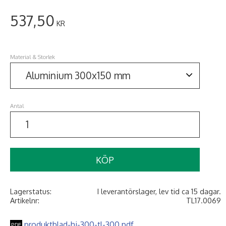
537,50
KR
Material & Storlek
Antal
KÖP
Lagerstatus
I leverantörslager, lev tid ca 15 dagar.
Artikelnr
TL17.0069
produktblad-hi-300-tl-300.pdf