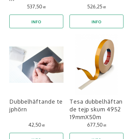
537,50
526,25
KR
KR
INFO
INFO
Dubbelhäftande te
Tesa dubbelhäftan
jphörn
de tejp skum 4952
19mmX50m
42,50
677,50
KR
KR