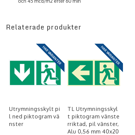
och 45 mcd/m2 efter 60 min
Relaterade produkter
HAR VARIANTER
HAR VARIANTER
Utrymningsskylt pi
TL Utrymningsskyl
l ned piktogram vä
t piktogram vänste
nster
rriktad, pil vänster,
Alu 0,56 mm 40x20