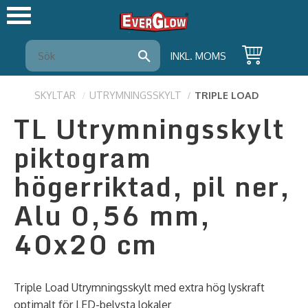
Meny
INKL. MOMS
SKYLTAR
UTRYMNINGSSKYLT
TRIPLE LOAD
TL Utrymningsskylt
piktogram
högerriktad, pil ner,
Alu 0,56 mm,
40x20 cm
Triple Load Utrymningsskylt med extra hög lyskraft
optimalt för LED-belysta lokaler