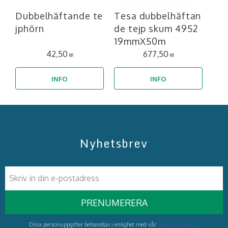
Dubbelhäftande te
Tesa dubbelhäftan
jphörn
de tejp skum 4952
19mmX50m
42,50
677,50
KR
KR
INFO
INFO
Nyhetsbrev
PRENUMERERA
Dina personuppgifter behandlas i enlighet med vår
integritetspolicy
.