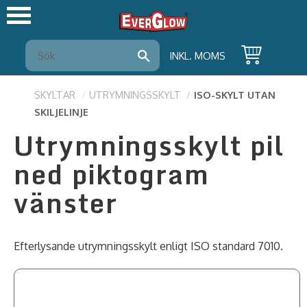
Meny
INKL. MOMS
SKYLTAR
UTRYMNINGSSKYLT
ISO-SKYLT UTAN
SKILJELINJE
Utrymningsskylt pil
ned piktogram
vänster
Efterlysande utrymningsskylt enligt ISO standard 7010.