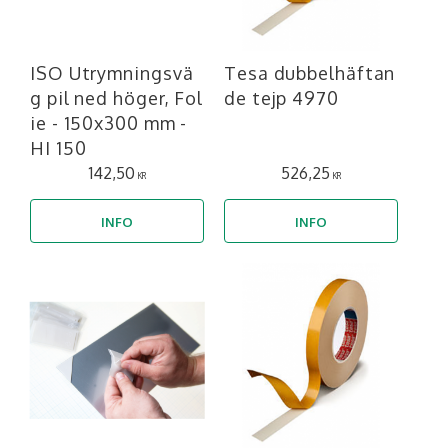
ISO Utrymningsvä
Tesa dubbelhäftan
g pil ned höger, Fol
de tejp 4970
ie - 150x300 mm -
HI 150
142,50
526,25
KR
KR
INFO
INFO