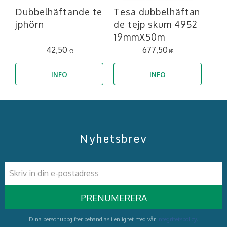
Dubbelhäftande te
Tesa dubbelhäftan
jphörn
de tejp skum 4952
19mmX50m
42,50
677,50
KR
KR
INFO
INFO
Nyhetsbrev
PRENUMERERA
Dina personuppgifter behandlas i enlighet med vår
integritetspolicy
.