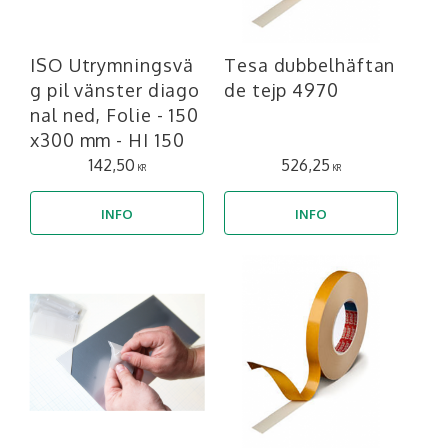
ISO Utrymningsvä
Tesa dubbelhäftan
g pil vänster diago
de tejp 4970
nal ned, Folie - 150
x300 mm - HI 150
142,50
526,25
KR
KR
INFO
INFO