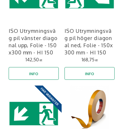
ISO Utrymningsvä
ISO Utrymningsvä
g pil vänster diago
g pil höger diagon
nal upp, Folie - 150
al ned, Folie - 150x
x300 mm - HI 150
300 mm - HI 150
142,50
168,75
KR
KR
INFO
INFO
HAR VARIANTER