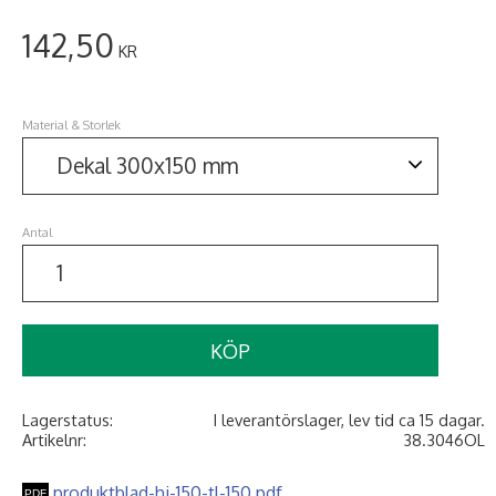
142,50
KR
Material & Storlek
Antal
KÖP
Lagerstatus
I leverantörslager, lev tid ca 15 dagar.
Artikelnr
38.3046OL
produktblad-hi-150-tl-150.pdf