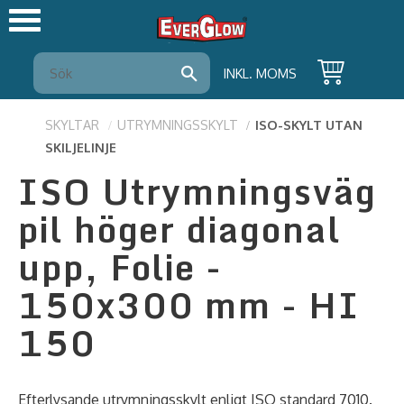
Meny
INKL. MOMS
SKYLTAR
UTRYMNINGSSKYLT
ISO-SKYLT UTAN
SKILJELINJE
ISO Utrymningsväg
pil höger diagonal
upp, Folie -
150x300 mm - HI
150
Efterlysande utrymningsskylt enligt ISO standard 7010.