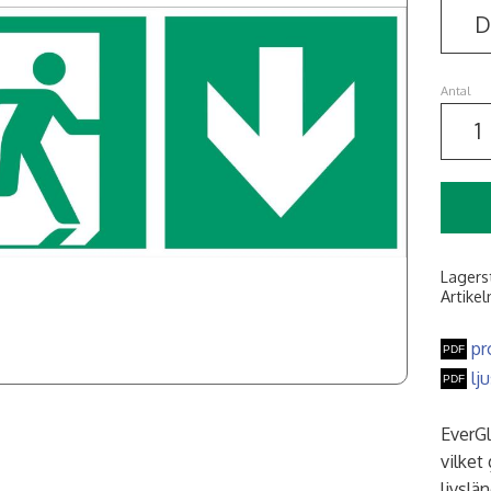
Antal
Lagers
Artikel
pr
lj
EverGl
vilket
livslä