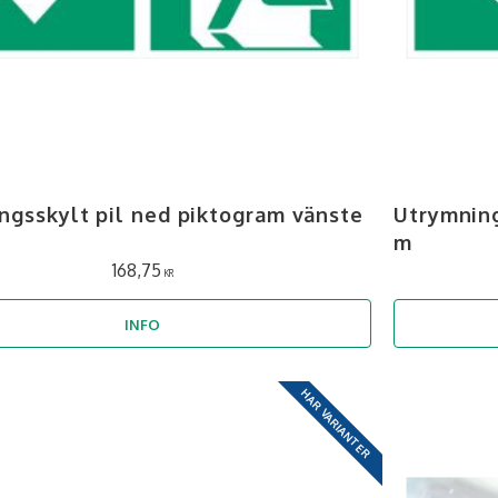
ngsskylt pil ned piktogram vänste
Utrymning
m
168,75
KR
INFO
HAR VARIANTER