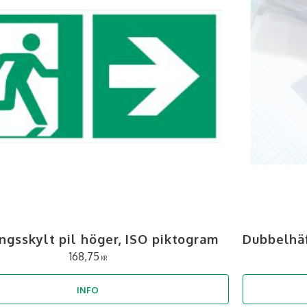
ngsskylt pil höger, ISO piktogram
Dubbelhä
168,75
KR
INFO