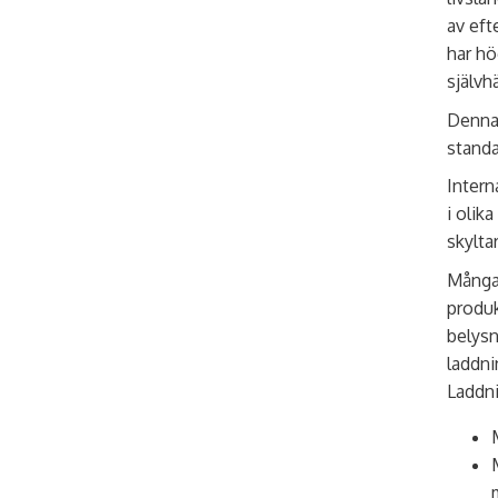
av eft
har hö
självh
Denna 
standa
Intern
i olik
skylta
Många 
produk
belysn
laddni
Laddn