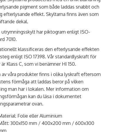
erlysande pigment som både laddas snabbt och
g efterlysande effekt. Skyltarna finns även som
äftande dekal.
utrymningsskylt har piktogram enligt ISO-
rd 7010.
ationellt klassificeras den efterlysande effekten
a steg enligt ISO 17398. Vår standardlyskraft för
r är Klass C, som vi benämner HI 150.
av våra produkter finns i olika lyskraft eftersom
tens förmåga att laddas beror på vilken
ing man har i lokalen. Mer information om
ngsförmågan kan du läsa i dokumentet
ingsparametrar ovan.
Material: Folie eller Aluminium
Mått: 300x150 mm / 400x200 mm / 600x300
mm