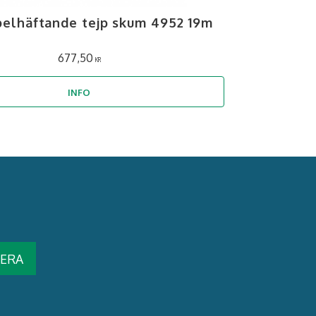
elhäftande tejp skum 4952 19m
677,50
KR
INFO
ERA