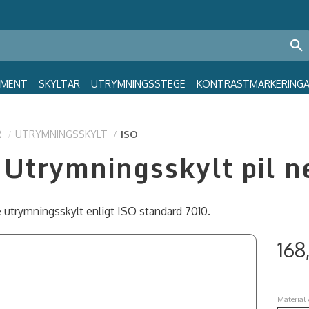
GMENT
SKYLTAR
UTRYMNINGSSTEGE
KONTRASTMARKERING
R
UTRYMNINGSSKYLT
ISO
Utrymningsskylt pil n
 utrymningsskylt enligt ISO standard 7010.
168
Material 