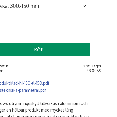
KÖP
tatus
9 st i lager
nr
38.0069
oduktblad-hi-150-tl-150.pdf
ustekniska-parametrar.pdf
ows utrymningsskylt tillverkas i aluminium och
 ger en hållbar produkt med mycket lång
ngd. Skyltarna produceras med en unik blandning