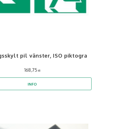
sskylt pil vänster, ISO piktogra
168,75
KR
INFO