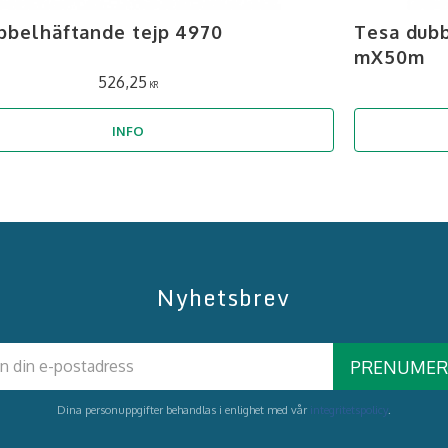
bbelhäftande tejp 4970
Tesa dubb
mX50m
526,25
KR
INFO
Nyhetsbrev
PRENUMER
Dina personuppgifter behandlas i enlighet med vår
integritetspolicy
.