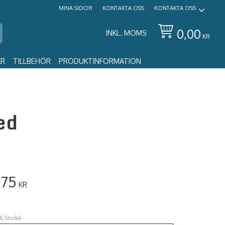
MINA SIDOR
KONTAKTA OSS
KONTAKTA OSS
0,00
INKL. MOMS
KR
AR
TILLBEHÖR
PRODUKTINFORMATION
ed
,75
KR
& Storlek