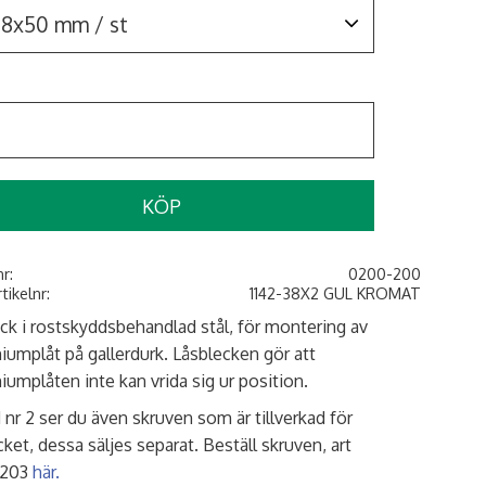
KÖP
nr
0200-200
rtikelnr
1142-38X2 GUL KROMAT
ck i rostskyddsbehandlad stål, för montering av
iumplåt på gallerdurk. Låsblecken gör att
iumplåten inte kan vrida sig ur position.
d nr 2 ser du även skruven som är tillverkad för
cket, dessa säljes separat. Beställ skruven, art
-203
här.