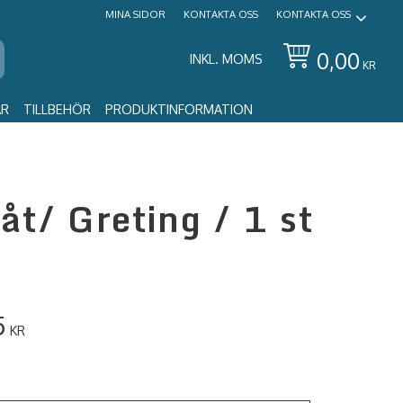
MINA SIDOR
KONTAKTA OSS
KONTAKTA OSS
0,00
INKL. MOMS
KR
AR
TILLBEHÖR
PRODUKTINFORMATION
åt/ Greting / 1 st
5
KR