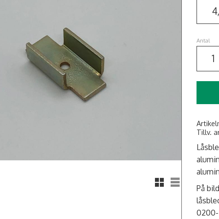
Antal
Artikel
Tillv. a
Låsble
alumin
alumin
Rutnätsvy
Listvy
På bil
låsble
0200