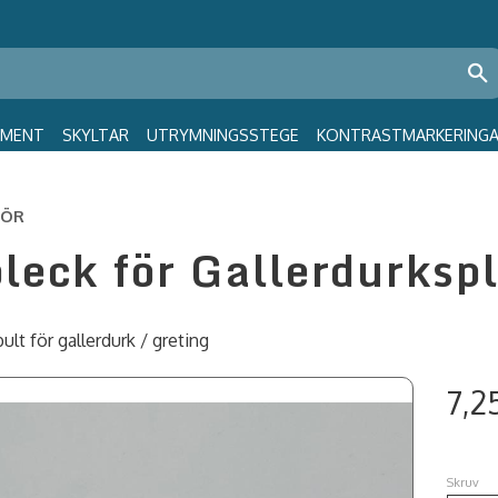
GMENT
SKYLTAR
UTRYMNINGSSTEGE
KONTRASTMARKERING
HÖR
leck för Gallerdurkspl
lt för gallerdurk / greting
7,2
Skruv