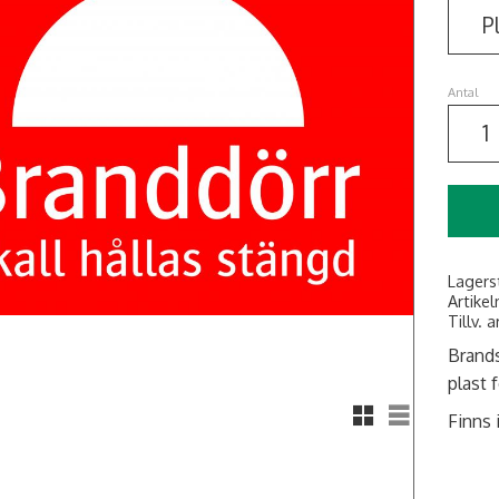
Antal
Lagers
Artikel
Tillv. a
Brands
plast 
Rutnätsvy
Listvy
Finns 