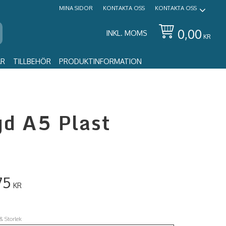
MINA SIDOR
KONTAKTA OSS
KONTAKTA OSS
0,00
INKL. MOMS
KR
AR
TILLBEHÖR
PRODUKTINFORMATION
gd A5 Plast
75
KR
& Storlek