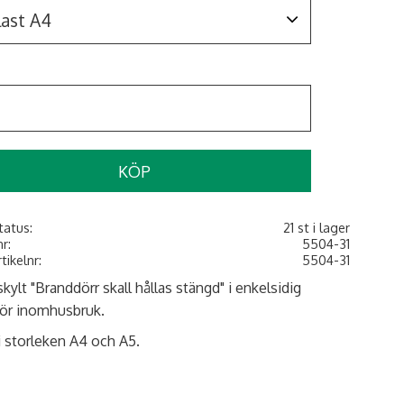
KÖP
tatus
21 st i lager
nr
5504-31
rtikelnr
5504-31
kylt "Branddörr skall hållas stängd" i enkelsidig
för inomhusbruk.
i storleken A4 och A5.