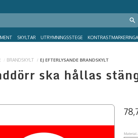
GMENT
SKYLTAR
UTRYMNINGSSTEGE
KONTRASTMARKERING
R
BRANDSKYLT
EJ EFTERLYSANDE BRANDSKYLT
ddörr ska hållas stän
78,
Material 