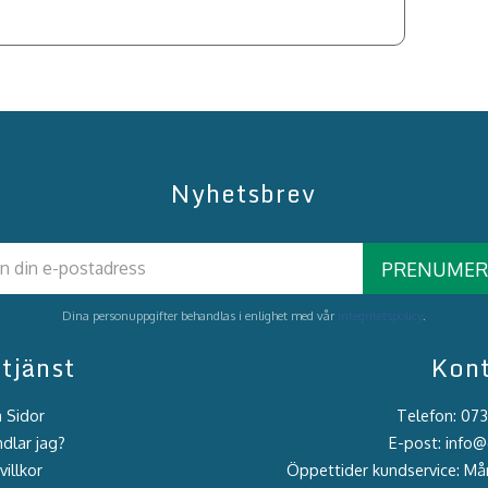
Nyhetsbrev
PRENUMER
Dina personuppgifter behandlas i enlighet med vår
integritetspolicy
.
tjänst
Kon
 Sidor
Telefon: 07
dlar jag?
E-post: info
illkor
Öppettider kundservice: M