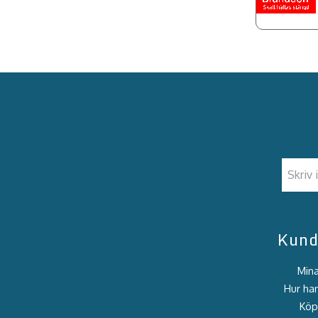
Kund
Mina
Hur han
Köpv