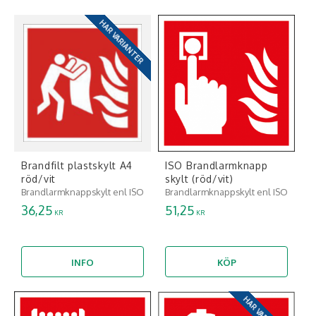
HAR VARIANTER
Brandfilt plastskylt A4
ISO Brandlarmknapp
röd/vit
skylt (röd/vit)
Brandlarmknappskylt enl ISO
Brandlarmknappskylt enl ISO
36,25
51,25
KR
KR
INFO
KÖP