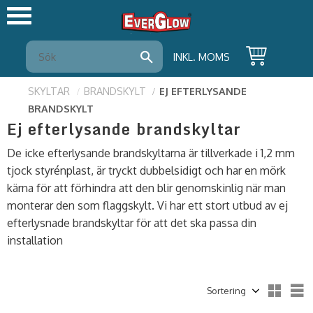
Meny
INKL. MOMS
SKYLTAR
BRANDSKYLT
EJ EFTERLYSANDE
BRANDSKYLT
Ej efterlysande brandskyltar
De icke efterlysande brandskyltarna är tillverkade i 1,2 mm
tjock styrénplast, är tryckt dubbelsidigt och har en mörk
kärna för att förhindra att den blir genomskinlig när man
monterar den som flaggskylt. Vi har ett stort utbud av ej
efterlysnade brandskyltar för att det ska passa din
installation
Välj sortering
V