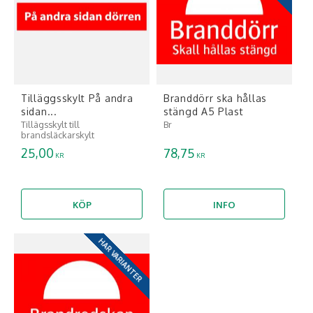
Tilläggsskylt På andra
Branddörr ska hållas
sidan...
stängd A5 Plast
Tillägsskylt till
Br
brandsläckarskylt
25,00
78,75
KR
KR
KÖP
INFO
HAR VARIANTER