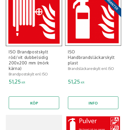
HAR VARIANTER
ISO Brandpostskylt
ISO
röd/vit dubbelsidig
Handbrandsläckarskylt
200x200 mm (mörk
plast
kärna)
Brandsläckareskylt enl ISO
Brandpostskylt enl ISO
51,25
51,25
KR
KR
KÖP
INFO