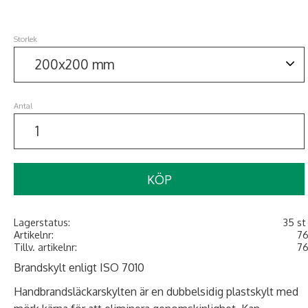
Storlek
Antal
KÖP
Lagerstatus
35 st 
Artikelnr
7
Tillv. artikelnr
7
Brandskylt enligt ISO 7010
Handbrandsläckarskylten är en dubbelsidig plastskylt med