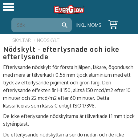
Meny
INKL. MOMS
SKYLTAR
NÖDSKYLT
Nödskylt - efterlysnade och icke
efterlysande
Efterlysande nödskylt för första hjälpen, läkare, ögondusch
med mera är tillverkad i 0,56 mm tjock aluminium med ett
tryck av efterlysande pigment och grön färg. Den
efterlysande effekten är HI 150, alltså 150 mcd/m2 efter 10
minuter och 22 mcd/m2 efter 60 minuter. Detta
klassificeras som klass C enligt ISO 17398.
De icke efterlysande nödskyltarna är tillverkade i 1 mm tjock
styrénplast.
De efterlysande nödskyltarna ser du nedan och de icke