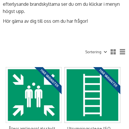
efterlysande brandskyltarna ser du om du klickar i menyn
högst upp.
Hör gärna av dig till oss om du har frågor!
Välj sortering
V
HAR VARIANTER
HAR VARIANTER
Återsamlingsplatsskylt
Utrymningsstege ISO