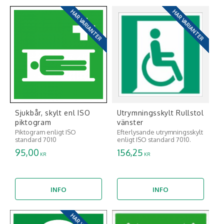
HAR VARIANTER
HAR VARIANTER
Sjukbår, skylt enl ISO
Utrymningsskylt Rullstol
piktogram
vänster
Piktogram enligt ISO
Efterlysande utrymningsskylt
standard 7010
enligt ISO standard 7010.
95,00
156,25
KR
KR
INFO
INFO