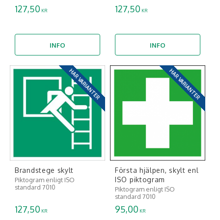
127,50
127,50
KR
KR
INFO
INFO
HAR VARIANTER
HAR VARIANTER
Brandstege skylt
Första hjälpen, skylt enl
ISO piktogram
Piktogram enligt ISO
standard 7010
Piktogram enligt ISO
standard 7010
127,50
95,00
KR
KR