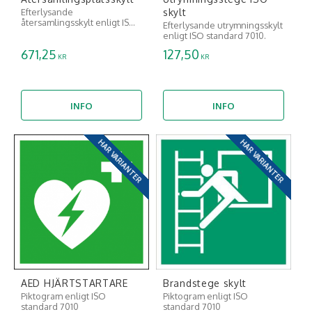
skylt
Efterlysande
återsamlingsskylt enligt ISO
Efterlysande utrymningsskylt
standard 7010.
enligt ISO standard 7010.
671,25
127,50
KR
KR
INFO
INFO
HAR VARIANTER
HAR VARIANTER
AED HJÄRTSTARTARE
Brandstege skylt
Piktogram enligt ISO
Piktogram enligt ISO
standard 7010
standard 7010