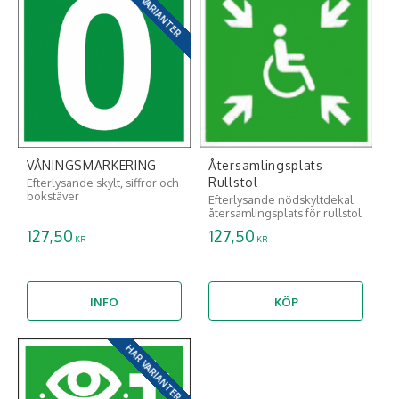
HAR VARIANTER
VÅNINGSMARKERING
Återsamlingsplats
Rullstol
Efterlysande skylt, siffror och
bokstäver
Efterlysande nödskyltdekal
återsamlingsplats för rullstol
127,50
127,50
KR
KR
INFO
KÖP
HAR VARIANTER