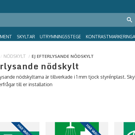
GMENT
SKYLTAR
UTRYMNINGSSTEGE
KONTRASTMARKERING
NÖDSKYLT
EJ EFTERLYSANDE NÖDSKYLT
erlysande nödskylt
ysande nödskyltarna är tillverkade i 1 mm tjock styrénplast. Sky
rfrågar till er installation
HAR VARIANTER
HAR VARIANTER