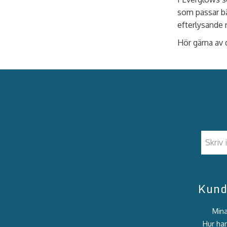
som passar bä
efterlysande 
Hör gärna av d
Kund
Mina
Hur han