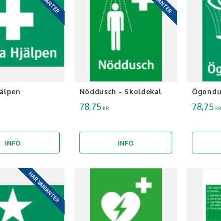
jälpen
Nöddusch - Skoldekal
Ögondu
78,75
78,75
KR
KR
INFO
INFO
HAR VARIANTER