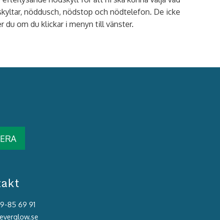
en-skyltar, nöddusch, nödstop och nödtelefon. De icke
 du om du klickar i menyn till vänster.
ERA
takt
39-85 69 91
@everglow.se