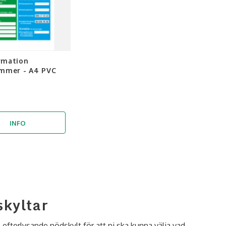
ormation
mmer - A4 PVC
INFO
skyltar
efterlysande nödskylt för att ni ska kunna välja vad