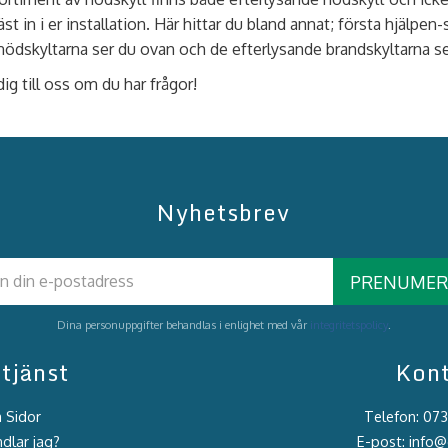
st in i er installation. Här hittar du bland annat; första hjälp
nödskyltarna ser du ovan och de efterlysande brandskyltarna ser
ig till oss om du har frågor!
Nyhetsbrev
PRENUMER
Dina personuppgifter behandlas i enlighet med vår
integritetspolicy
.
tjänst
Kon
 Sidor
Telefon: 07
dlar jag?
E-post: info