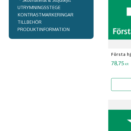
Skolmaterial & Slöjdskylt
UTRYMNINGSSTEGE
KONTRASTMARKERINGAR
TILLBEHÖR
PRODUKTINFORMATION
Första h
78,75
KR