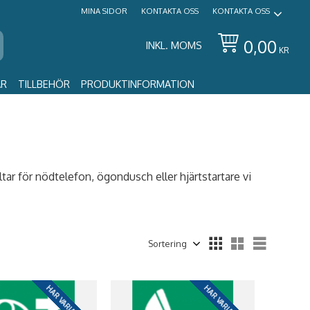
MINA SIDOR
KONTAKTA OSS
KONTAKTA OSS
0,00
INKL. MOMS
KR
AR
TILLBEHÖR
PRODUKTINFORMATION
ltar för nödtelefon, ögondusch eller hjärtstartare vi
Välj sortering
Välj vis
HAR VARIANTER
HAR VARIANTER