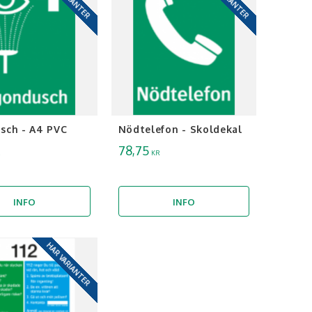
sch - A4 PVC
Nödtelefon - Skoldekal
78,75
KR
INFO
INFO
HAR VARIANTER