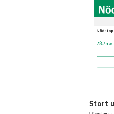
Nödstop
78,75
KR
Stort 
I Everglows s