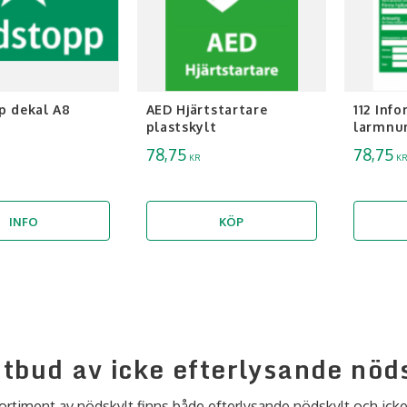
p dekal A8
AED Hjärtstartare
112 Inf
plastskylt
larmnu
78,75
78,75
KR
KR
INFO
KÖP
utbud av icke efterlysande nöd
ortiment av nödskylt finns både efterlysande nödskylt och icke 