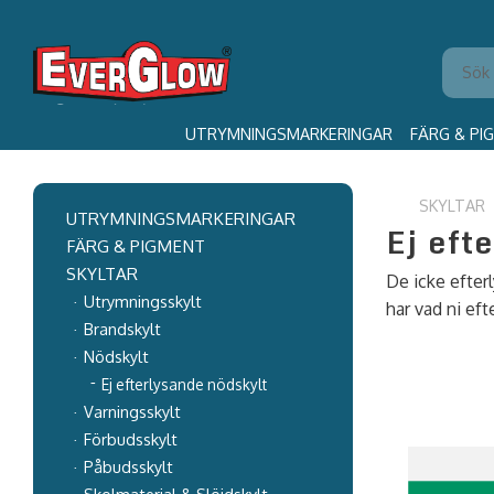
UTRYMNINGSMARKERINGAR
FÄRG & PI
SKYLTAR
UTRYMNINGSMARKERINGAR
Ej eft
FÄRG & PIGMENT
SKYLTAR
De icke efterl
Utrymningsskylt
har vad ni efte
Brandskylt
Nödskylt
Ej efterlysande nödskylt
Varningsskylt
Förbudsskylt
Påbudsskylt