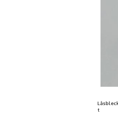
Låsbleck
t