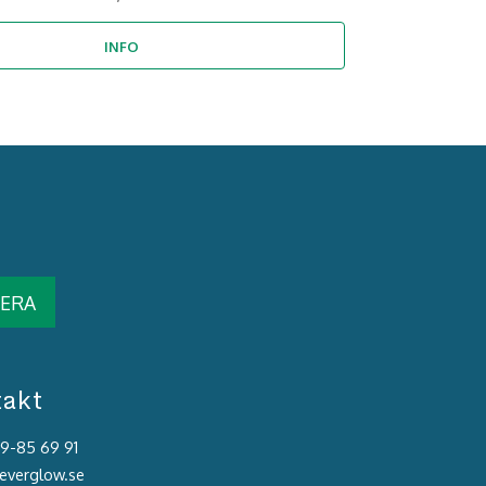
INFO
ERA
takt
39-85 69 91
@everglow.se