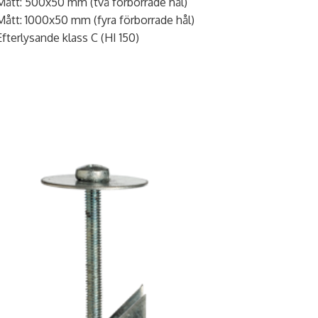
Mått: 500x50 mm (två förborrade hål)
Mått: 1000x50 mm (fyra förborrade hål)
Efterlysande klass C (HI 150)