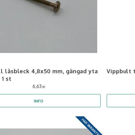
ill låsbleck 4,8x50 mm, gängad yta
Vippbult t
1 st
6,63
KR
INFO
HAR VARIANTER