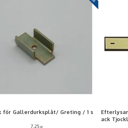
 för Gallerdurksplåt/ Greting / 1 s
Efterlysa
ack Tjock
7,25
KR