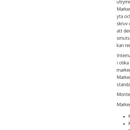
utrymn
Marker
yta oc
skruv 
att de
smutsi
kan re
Intern
i olik
marker
Marker
standa
Monte
Marker