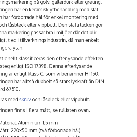
ingsmarkering på golv, gallerdurk eller greting.
ingen har en keramisk ytbehandling med slät
h har förborrade hål för enkel montering med
och låsbleck eller vippbult. Den släta lacken gör
nna markering passar bra i miljöer där det blir
gt, t ex i tillverkningsindustrin, då man enkelt
ngöra ytan.
ationellt klassificeras den efterlysande effekten
a steg enligt ISO 17398. Denna efterlysande
ing är enligt klass C, som vi benämner HI 150.
ingen har alltså dubbelt så stark lyskraft än DIN
rd 67510.
ras med
skruv
och låsbleck eller vippbult.
ingen finns i flera mått, se rullisten ovan.
Material: Aluminium 1,5 mm
Mått: 220x50 mm (två förborrade hål)