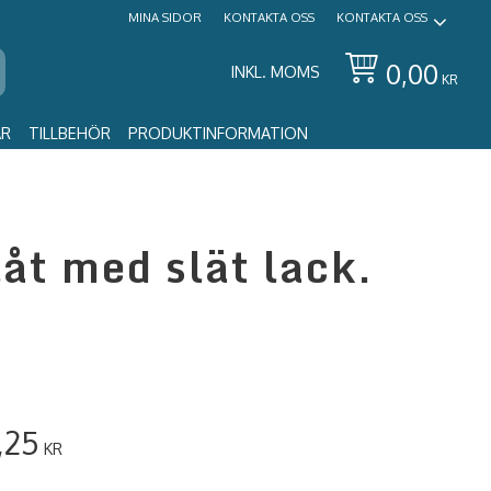
MINA SIDOR
KONTAKTA OSS
KONTAKTA OSS
0,00
INKL. MOMS
KR
AR
TILLBEHÖR
PRODUKTINFORMATION
åt med slät lack.
,25
KR