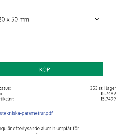
KÖP
tatus
353 st i lager
nr
15.7499
rtikelnr
15.7499
ustekniska-parametrar.pdf
gulär efterlysande aluminiumplåt för