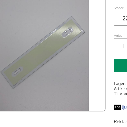
Storlek
Antal
Lagers
Artikel
Tillv. a
lj
Rektan