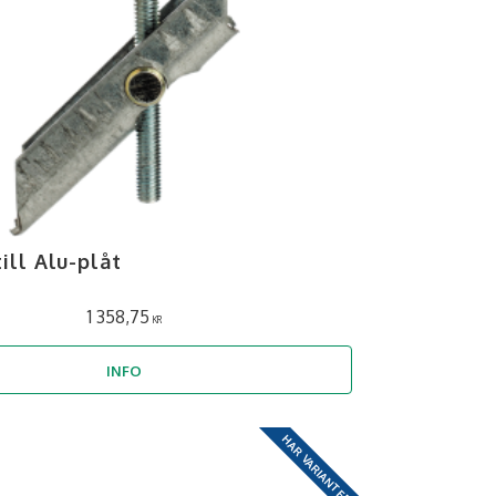
ill Alu-plåt
1 358,75
KR
INFO
HAR VARIANTER