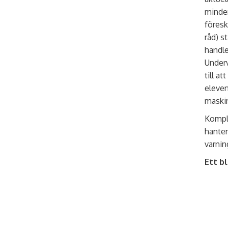
minder
föresk
råd) st
handle
Underv
till a
eleven
maski
Kompl
hanter
varnin
Ett bl