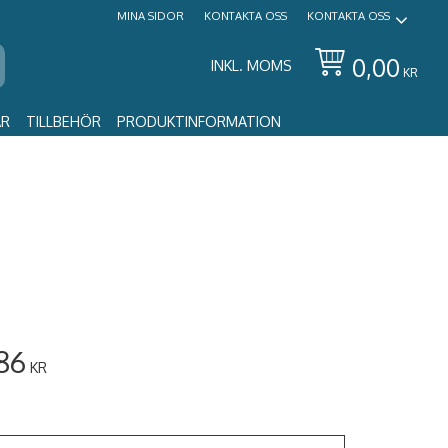
MINA SIDOR
KONTAKTA OSS
KONTAKTA OSS
0,00
INKL. MOMS
KR
AR
TILLBEHÖR
PRODUKTINFORMATION
86
KR