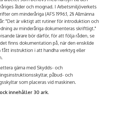
åriges ålder och mognad. I Arbetsmiljöverkets
rifter om minderåriga (AFS 1996:1, 2§ Allmänna
år: "Det är viktigt att rutiner för introduktion och
dning av minderåriga dokumenteras skriftligt."
isande lärare bör därför, för att följa råden, se
tt det finns dokumentation på, när den enskilde
 fått instruktion i att handha verktyg eller
n.
ettera gärna med Skydds- och
ingsinstruktionsskyltar, påbud- och
gsskyltar som placeras vid maskinen.
ock innehåller 30 ark.