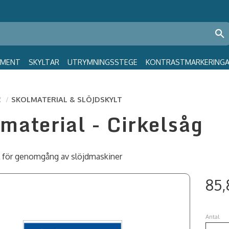
GMENT
SKYLTAR
UTRYMNINGSSTEGE
KONTRASTMARKERING
R
SKOLMATERIAL & SLÖJDSKYLT
material - Cirkelsåg
l för genomgång av slöjdmaskiner
85,
Antal