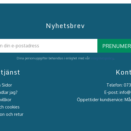
Nyhetsbrev
PRENUMER
Dina personuppgifter behandlas i enlighet med vår
integritetspolicy
.
tjänst
Kon
 Sidor
Telefon: 07
dlar jag?
E-post: info
illkor
Öppettider kundservice: M
ch cookies
on och retur