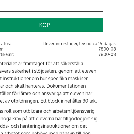
KÖP
tatus
I leverantörslager, lev tid ca 15 dagar.
nr
7800-08
rtikelnr
7800-08
terialet är framtaget för att säkerställa
evers säkerhet i slöjdsalen, genom att eleven
tt instruktioner om hur specifika maskiner
ar och skall hanteras. Dokumentationen
täller för lärare och ansvariga att eleven har
del av utbildningen. Ett block innehåller 30 ark.
s roll som utbildare och arbetsmiljöansvarig
r höga krav på att eleverna har tillgodo­gjort sig
dds- och hanteringsinstruktioner om det
la arbetet som behövs med hänsyn till den