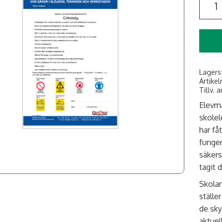
Lagers
Artikel
Tillv. a
Elevma
skolel
har få
funger
säkers
tagit 
Skolan
ställe
de sky
aktuel