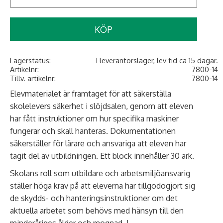
KÖP
Lagerstatus
I leverantörslager, lev tid ca 15 dagar.
Artikelnr
7800-14
Tillv. artikelnr
7800-14
Elevmaterialet är framtaget för att säkerställa
skolelevers säkerhet i slöjdsalen, genom att eleven
har fått instruktioner om hur specifika maskiner
fungerar och skall hanteras. Dokumentationen
säkerställer för lärare och ansvariga att eleven har
tagit del av utbildningen. Ett block innehåller 30 ark.
Skolans roll som utbildare och arbetsmiljöansvarig
ställer höga krav på att eleverna har tillgodo­gjort sig
de skydds- och hanteringsinstruktioner om det
aktuella arbetet som behövs med hänsyn till den
minderåriges ålder och mognad. I