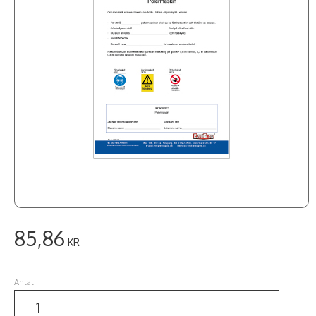
85,86
KR
Antal