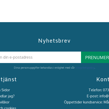
Nyhetsbrev
PRENUMER
Dina personuppgifter behandlas i enlighet med vår
integritetspolicy
.
tjänst
Kon
 Sidor
Telefon: 07
dlar jag?
E-post: info
illkor
Öppettider kundservice: M
ch cookies