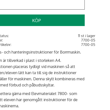
KÖP
tatus
11 st i lager
nr
7700-05
rtikelnr
7700-05
- och hanteringsinstruktioner för Borrmaskin.
 är tillverkad i plast i storleken A4.
ktionen placeras tydligt vid maskinen så att
en/eleven lätt kan ta till sig de instruktioner
ller för maskinen. Denna skylt kombineras med
 med förbud och påbudsskyltar.
ettera gärna med Elevmaterialet 7800- som
att eleven har genomgått instruktioner för de
maskinerna.