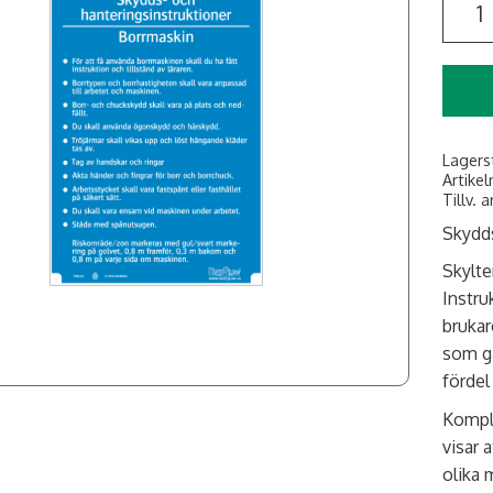
Lagers
Artikel
Tillv. a
Skydds
Skylten
Instru
brukar
som gä
fördel
Kompl
visar 
olika 