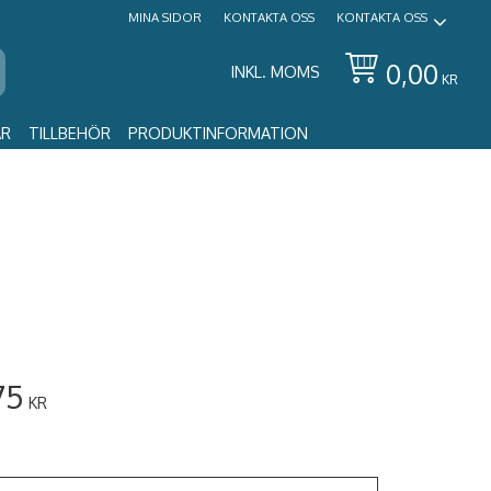
MINA SIDOR
KONTAKTA OSS
KONTAKTA OSS
0,00
INKL. MOMS
KR
AR
TILLBEHÖR
PRODUKTINFORMATION
75
KR