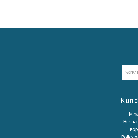
Kund
Mina
Hur han
Köpv
Policy o