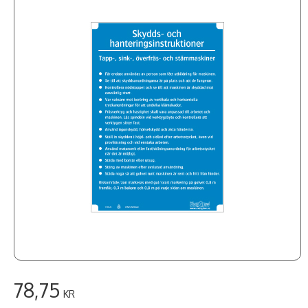
78,75
KR