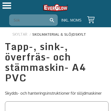
Meny
INKL. MOMS
SKYLTAR
SKOLMATERIAL & SLÖJDSKYLT
Tapp-, sink-,
överfräs- och
stämmaskin- A4
PVC
Skydds- och hanteringsinstruktioner för slöjdmaskiner