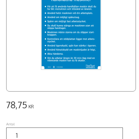
78,75
KR
Antal