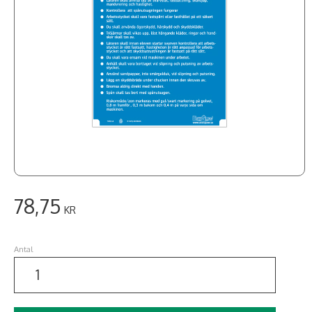
78,75
KR
Antal